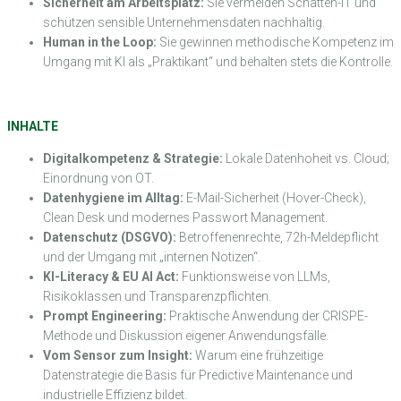
Sicherheit am Arbeitsplatz:
Sie vermeiden Schatten-IT und
schützen sensible Unternehmensdaten nachhaltig.
Human in the Loop:
Sie gewinnen methodische Kompetenz im
Umgang mit KI als „Praktikant“ und behalten stets die Kontrolle.
INHALTE
Digitalkompetenz & Strategie:
Lokale Datenhoheit vs. Cloud;
Einordnung von OT.
Datenhygiene im Alltag:
E-Mail-Sicherheit (Hover-Check),
Clean Desk und modernes Passwort Management.
Datenschutz (DSGVO):
Betroffenenrechte, 72h-Meldepflicht
und der Umgang mit „internen Notizen“.
KI-Literacy & EU AI Act:
Funktionsweise von LLMs,
Risikoklassen und Transparenzpflichten.
Prompt Engineering:
Praktische Anwendung der CRISPE-
Methode und Diskussion eigener Anwendungsfälle.
Vom Sensor zum Insight:
Warum eine frühzeitige
Datenstrategie die Basis für Predictive Maintenance und
industrielle Effizienz bildet.