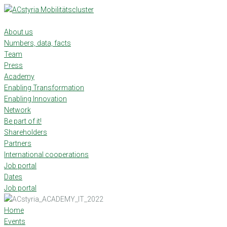
Skip
to
content
About us
Numbers, data, facts
Team
Press
Academy
Enabling Transformation
Enabling Innovation
Network
Be part of it!
Shareholders
Partners
International cooperations
Job portal
Dates
Job portal
Home
Events