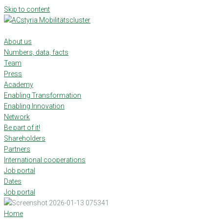
Skip to content
About us
Numbers, data, facts
Team
Press
Academy
Enabling Transformation
Enabling Innovation
Network
Be part of it!
Shareholders
Partners
International cooperations
Job portal
Dates
Job portal
Home