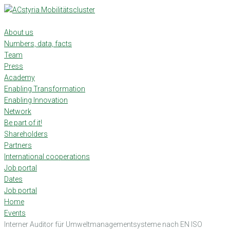
Skip
to
content
About us
Numbers, data, facts
Team
Press
Academy
Enabling Transformation
Enabling Innovation
Network
Be part of it!
Shareholders
Partners
International cooperations
Job portal
Dates
Job portal
Home
Events
Interner Auditor für Umweltmanagementsysteme nach EN ISO