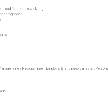
ion und Personalentwicklung
gungsprognosen
s
-Klon
Manager:innen, Recruiter:innen, Employer Branding-Expert:innen, Persona
raus