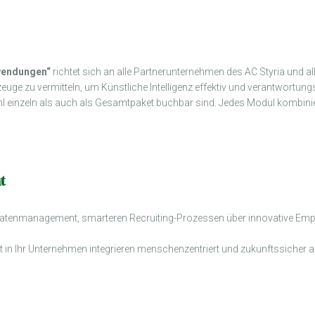
wendungen“
richtet sich an alle Partnerunternehmen des AC Styria und al
uge zu vermitteln, um Künstliche Intelligenz effektiv und verantwortun
hl einzeln als auch als Gesamtpaket buchbar sind. Jedes Modul kombini
t
Von Datenmanagement, smarteren Recruiting-Prozessen über innovative Emp
ritt in Ihr Unternehmen integrieren menschenzentriert und zukunftssicher a