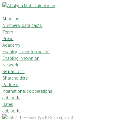
Skip
to
content
About us
Numbers, data, facts
Team
Press
Academy
Enabling Transformation
Enabling Innovation
Network
Be part of it!
Shareholders
Partners
International cooperations
Job portal
Dates
Job portal