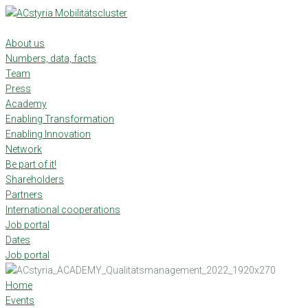
Skip
to
content
About us
Numbers, data, facts
Team
Press
Academy
Enabling Transformation
Enabling Innovation
Network
Be part of it!
Shareholders
Partners
International cooperations
Job portal
Dates
Job portal
Home
Events