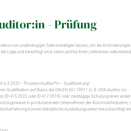
uditor:in - Prüfung
fikation von unabhängiger Seite bestätigen lassen, um die Anforderunge
in der Lage und berechtigt sind, intern und bei Ihren Lieferanten selbstst
 6.3:2023 – Prozess-Auditor*in – Qualifizierung"
n Qualifikation auf Basis der DIN EN ISO 19011 (z. B. VDA-Auditor:in)
s (ID 415:2022 oder ID 417:2019) oder zweitägige Schulung eines and
, vorzugsweise in produzierenden Unternehmen der Automobilindustrie, 
 Berufserfahrung können betriebliche Ausbildungszeiten berücksichtigt we
fung.