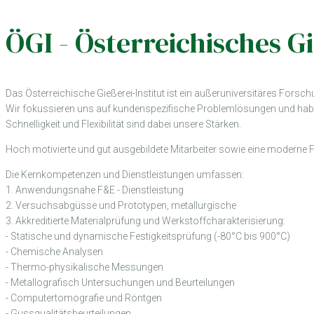
ÖGI - Österreichisches Gi
Das Österreichische Gießerei-Institut ist ein außeruniversitäres Fors
Wir fokussieren uns auf kundenspezifische Problemlösungen und habe
Schnelligkeit und Flexibilität sind dabei unsere Stärken.
Hoch motivierte und gut ausgebildete Mitarbeiter sowie eine moderne F
Die Kernkompetenzen und Dienstleistungen umfassen:
1. Anwendungsnahe F&E - Dienstleistung
2. Versuchsabgüsse und Prototypen, metallurgische
3. Akkreditierte Materialprüfung und Werkstoffcharakterisierung:
- Statische und dynamische Festigkeitsprüfung (-80°C bis 900°C)
- Chemische Analysen
- Thermo-physikalische Messungen
- Metallografisch Untersuchungen und Beurteilungen
- Computertomografie und Röntgen
- Gussqualitätsbeurteilungen