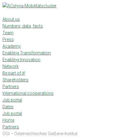
Skip
to
content
About us
Numbers, data, facts
Team
Press
Academy
Enabling Transformation
Enabling Innovation
Network
Be part of it!
Shareholders
Partners
International cooperations
Job portal
Dates
Job portal
Home
Partners
ÖGI – Österreichisches Gießerei-Institut