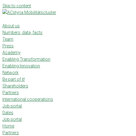
Skip to content
About us
Numbers, data, facts
Team
Press
Academy
Enabling Transformation
Enabling Innovation
Network
Be part of it!
Shareholders
Partners
International cooperations
Job portal
Dates
Job portal
Home
Partners