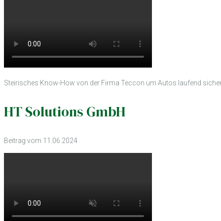
Steirisches Know-How von der Firma Teccon um Autos laufend siche
HT Solutions GmbH
Beitrag vom 11.06.2024