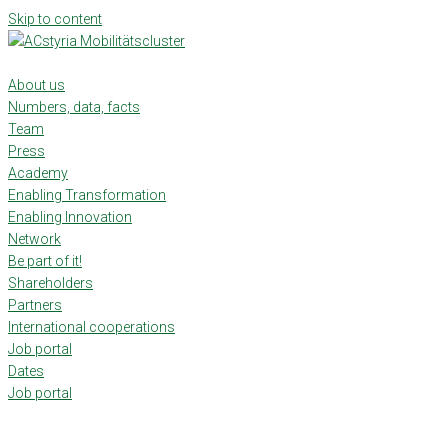
Skip to content
About us
Numbers, data, facts
Team
Press
Academy
Enabling Transformation
Enabling Innovation
Network
Be part of it!
Shareholders
Partners
International cooperations
Job portal
Dates
Job portal