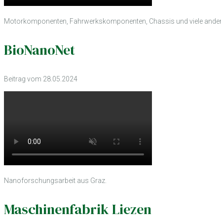
Motorkomponenten, Fahrwerkskomponenten, Chassis und viele andere ho
BioNanoNet
Beitrag vom 28.05.2024
Nanoforschungsarbeit aus Graz.
Maschinenfabrik Liezen