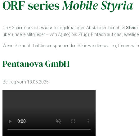
ORF series
Mobile Styria
ORF Steiermark ist
on tour
: In regelmäßigen Abständen berichtet
Steie
über unsere Mitglieder – von A(uto) bis Z(ug).
Einfach auf das jeweilige
Wenn Sie auch Teil dieser spannenden Serie werden wollen, freuen wir
Pentanova GmbH
Beitrag vom 13.05.2025