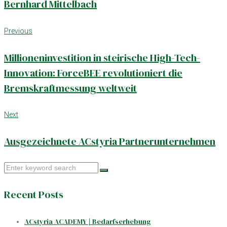
Bernhard Mittelbach
Post
Previous
Previous
navigation
Millioneninvestition in steirische High-Tech-
Innovation: ForceBEE revolutioniert die
Bremskraftmessung weltweit
Next
Next
Ausgezeichnete ACstyria Partnerunternehmen
Search
for:
Recent Posts
ACstyria ACADEMY | Bedarfserhebung