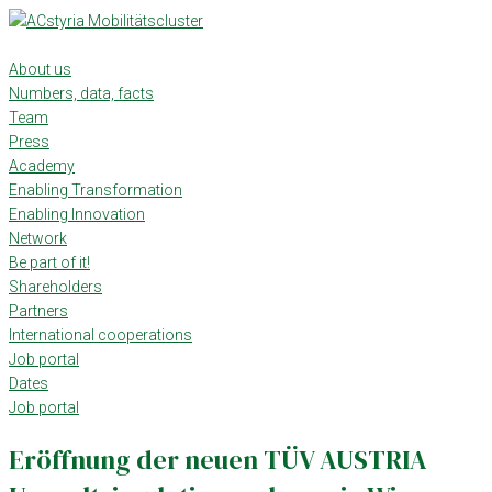
Skip
to
content
About us
Numbers, data, facts
Team
Press
Academy
Enabling Transformation
Enabling Innovation
Network
Be part of it!
Shareholders
Partners
International cooperations
Job portal
Dates
Job portal
Eröffnung der neuen TÜV AUSTRIA