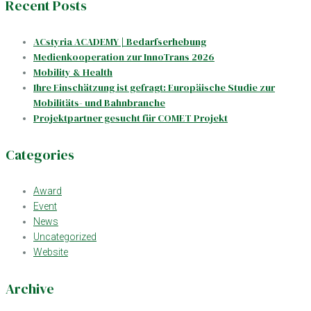
Recent Posts
ACstyria ACADEMY | Bedarfserhebung
Medienkooperation zur InnoTrans 2026
Mobility & Health
Ihre Einschätzung ist gefragt: Europäische Studie zur
Mobilitäts- und Bahnbranche
Projektpartner gesucht für COMET Projekt
Categories
Award
Event
News
Uncategorized
Website
Archive