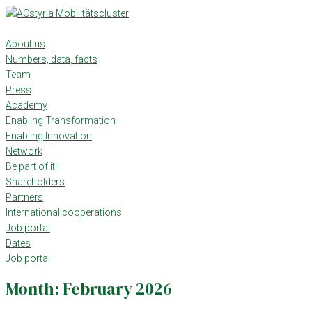
Skip
to
content
About us
Numbers, data, facts
Team
Press
Academy
Enabling Transformation
Enabling Innovation
Network
Be part of it!
Shareholders
Partners
International cooperations
Job portal
Dates
Job portal
Month:
February 2026