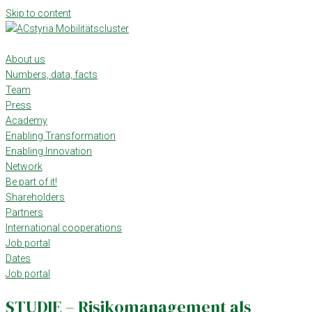
Skip to content
About us
Numbers, data, facts
Team
Press
Academy
Enabling Transformation
Enabling Innovation
Network
Be part of it!
Shareholders
Partners
International cooperations
Job portal
Dates
Job portal
STUDIE – Risikomanagement als