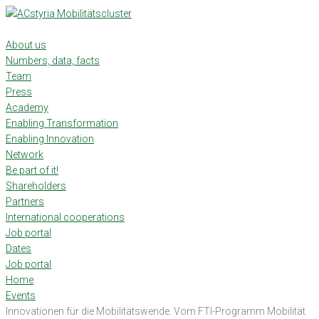
Skip
to
content
About us
Numbers, data, facts
Team
Press
Academy
Enabling Transformation
Enabling Innovation
Network
Be part of it!
Shareholders
Partners
International cooperations
Job portal
Dates
Job portal
Home
Events
Innovationen für die Mobilitätswende. Vom FTI-Programm Mobilität