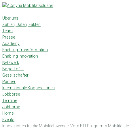
Skip
to
content
Über uns
Zahlen, Daten, Fakten
Team
Presse
Academy
Enabling Transformation
Enabling Innovation
Netzwerk
Be part of it!
Gesellschafter
Partner
Internationale Kooperationen
Jobbörse
Termine
Jobbörse
Home
Events
Innovationen für die Mobilitätswende. Vom FTI-Programm Mobilität d