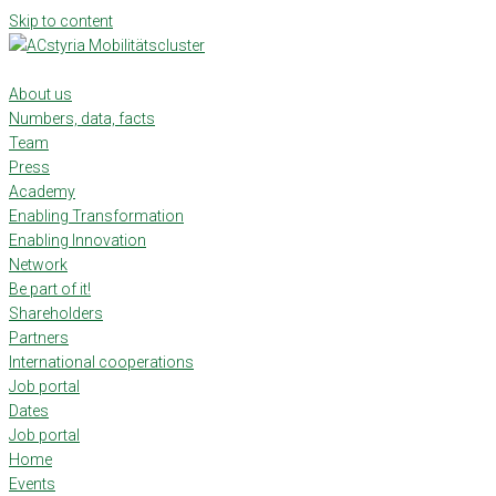
Skip to content
About us
Numbers, data, facts
Team
Press
Academy
Enabling Transformation
Enabling Innovation
Network
Be part of it!
Shareholders
Partners
International cooperations
Job portal
Dates
Job portal
Home
Events