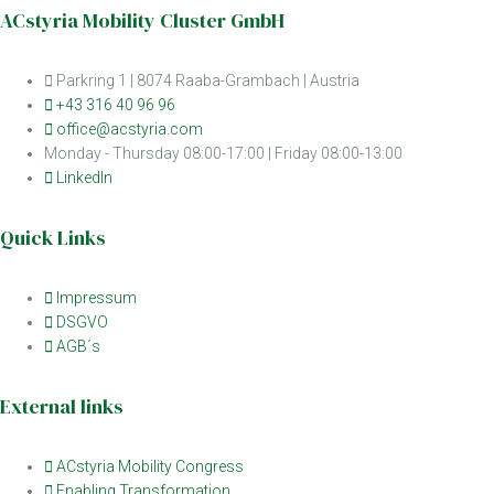
ACstyria Mobility Cluster GmbH
Parkring 1 | 8074 Raaba-Grambach | Austria
+43 316 40 96 96
office@acstyria.com
Monday - Thursday 08:00-17:00 | Friday 08:00-13:00
LinkedIn
Quick Links
Impressum
DSGVO
AGB´s
External links
ACstyria Mobility Congress
Enabling Transformation