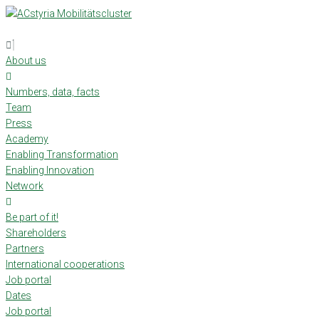
Skip
to
content
About us
Numbers, data, facts
Team
Press
Academy
Enabling Transformation
Enabling Innovation
Network
Be part of it!
Shareholders
Partners
International cooperations
Job portal
Dates
Job portal