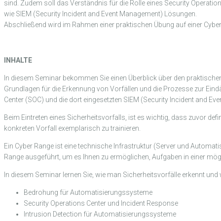
sind. Zudem soll das Verständnis für die Rolle eines Security Operatio
wie SIEM (Security Incident and Event Management) Lösungen.
Abschließend wird im Rahmen einer praktischen Übung auf einer Cyber R
INHALTE
In diesem Seminar bekommen Sie einen Überblick über den praktischen 
Grundlagen für die Erkennung von Vorfällen und die Prozesse zur Ein
Center (SOC) und die dort eingesetzten SIEM (Security Incident and 
Beim Eintreten eines Sicherheitsvorfalls, ist es wichtig, dass zuvor de
konkreten Vorfall exemplarisch zu trainieren.
Ein Cyber Range ist eine technische Infrastruktur (Server und Automa
Range ausgeführt, um es Ihnen zu ermöglichen, Aufgaben in einer mög
In diesem Seminar lernen Sie, wie man Sicherheitsvorfälle erkennt un
Bedrohung für Automatisierungssysteme
Security Operations Center und Incident Response
Intrusion Detection für Automatisierungssysteme