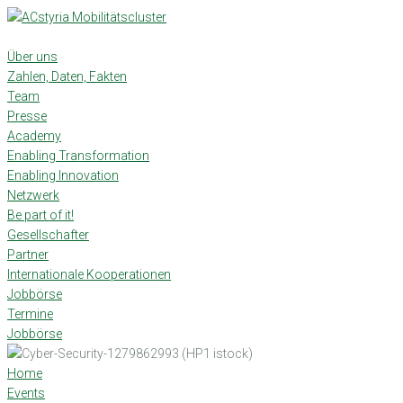
Skip
to
content
Über uns
Zahlen, Daten, Fakten
Team
Presse
Academy
Enabling Transformation
Enabling Innovation
Netzwerk
Be part of it!
Gesellschafter
Partner
Internationale Kooperationen
Jobbörse
Termine
Jobbörse
Home
Events