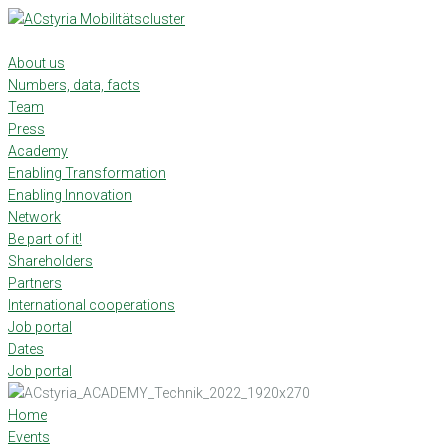
Skip
to
content
About us
Numbers, data, facts
Team
Press
Academy
Enabling Transformation
Enabling Innovation
Network
Be part of it!
Shareholders
Partners
International cooperations
Job portal
Dates
Job portal
Home
Events