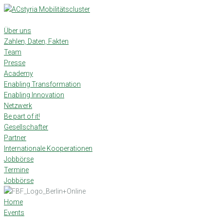
Skip
to
content
Über uns
Zahlen, Daten, Fakten
Team
Presse
Academy
Enabling Transformation
Enabling Innovation
Netzwerk
Be part of it!
Gesellschafter
Partner
Internationale Kooperationen
Jobbörse
Termine
Jobbörse
Home
Events