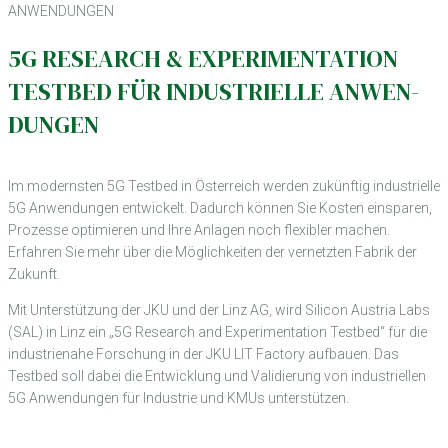
ANWEN­DUNGEN
5G RE­SEARCH & EXPE­RI­MEN­TA­TION
TESTBED FÜR INDUS­TRI­ELLE ANWEN­
DUNGEN
Im modernsten 5G Testbed in Öster­reich werden zukünftig indus­tri­elle
5G Anwen­dungen entwi­ckelt. Dadurch können Sie Kosten einsparen,
Prozesse opti­mieren und Ihre Anlagen noch flexi­bler machen.
Erfahren Sie mehr über die Möglich­keiten der vernetzten Fabrik der
Zukunft.
Mit Unter­stüt­zung der JKU und der Linz AG, wird Silicon Austria Labs
(SAL) in Linz ein „5G Re­search and Expe­ri­men­ta­tion Testbed“ für die
indus­trie­nahe Forschung in der JKU LIT Factory aufbauen. Das
Testbed soll dabei die Entwick­lung und Vali­die­rung von indus­tri­ellen
5G Anwen­dungen für Indus­trie und KMUs unter­stützen.