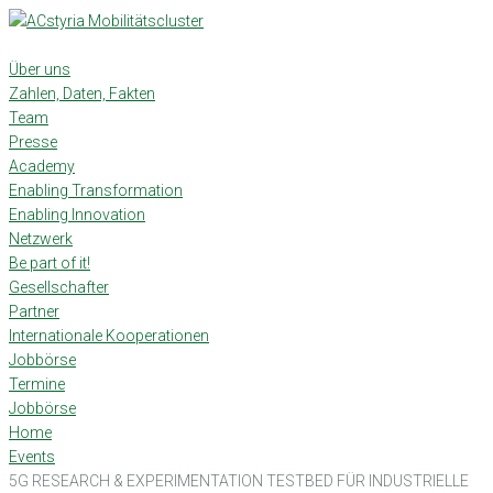
Skip
to
content
Über uns
Zahlen, Daten, Fakten
Team
Presse
Academy
Enabling Transformation
Enabling Innovation
Netzwerk
Be part of it!
Gesellschafter
Partner
Internationale Kooperationen
Jobbörse
Termine
Jobbörse
Home
Events
5G RE­SEARCH & EXPE­RI­MEN­TA­TION TESTBED FÜR INDUS­TRI­ELLE