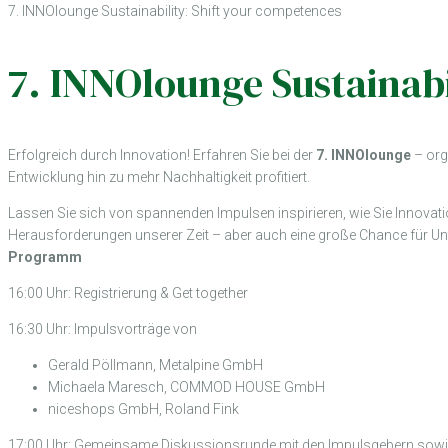
7. INNOlounge Sustainability: Shift your competences
7. INNOlounge Sustainabi
Erfolgreich durch Innovation! Erfahren Sie bei der
7. INNOlounge
– org
Entwicklung hin zu mehr Nachhaltigkeit profitiert.
Lassen Sie sich von spannenden Impulsen inspirieren, wie Sie Innova
Herausforderungen unserer Zeit – aber auch eine große Chance für Un
Programm
16:00 Uhr: Registrierung & Get together
16:30 Uhr: Impulsvorträge von
Gerald Pöllmann, Metalpine GmbH
Michaela Maresch, COMMOD HOUSE GmbH
niceshops GmbH, Roland Fink
17:00 Uhr: Gemeinsame Diskussionsrunde mit den Impulsgebern sow