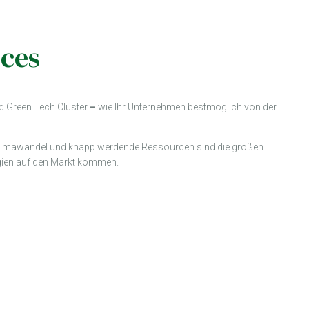
nces
d Green Tech Cluster
–
wie Ihr Unternehmen bestmöglich von der
. Klimawandel und knapp werdende Ressourcen sind die großen
ogien auf den Markt kommen.