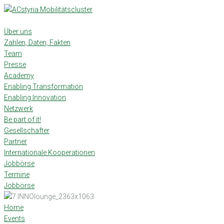
Skip
to
content
Über uns
Zahlen, Daten, Fakten
Team
Presse
Academy
Enabling Transformation
Enabling Innovation
Netzwerk
Be part of it!
Gesellschafter
Partner
Internationale Kooperationen
Jobbörse
Termine
Jobbörse
Home
Events