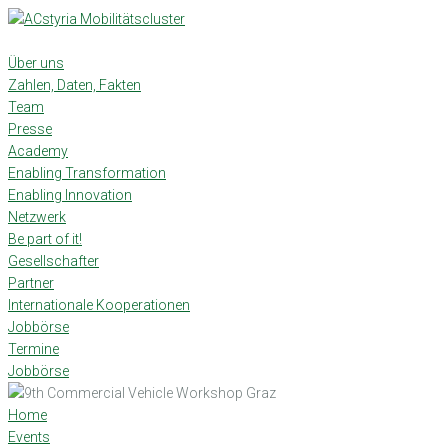
Skip
to
content
Über uns
Zahlen, Daten, Fakten
Team
Presse
Academy
Enabling Transformation
Enabling Innovation
Netzwerk
Be part of it!
Gesellschafter
Partner
Internationale Kooperationen
Jobbörse
Termine
Jobbörse
Home
Events