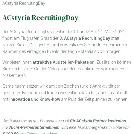
ACstyria RecruitingDay
ACstyria RecruitingDay
Der ACstyria RecruitingDay geht in die 3. Runde! Am 21. März 2024
findet am Flughafen Grazd der
3.
ACstyria RecruitingDay
statt.
Nutzen Sie die Gelegenheit und präsentieren Sie Ihr Unternehmen im
Rahmen des eintägigen Events den High Potentials von morgen!
Wir bieten Ihnen
attraktive Aussteller-Pakete
an. Zusätzlich können
Sie sich bei einer Guided Video Tour den Fachkräften von morgen
präsentieren.
Gemeinsam setzen wir damit ein Zeichen für die Attraktivität der
gesamten Branche und tragen wesentlich dazu bei, auch in Zukunft
mit
Innovation und Know-how
am Puls der Zeit punkten zu können.
Die Teilnahme an der Veranstaltung ist
für ACstyria Partner kostenlos
.
Für
Nicht-Partnerunternehmen
wird eine Teilnahmegebühr in Höhe von
€ 190,00
pro Ticket verrechnet.