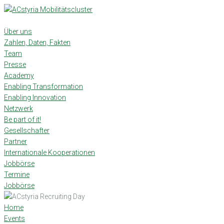
Skip
to
content
Über uns
Zahlen, Daten, Fakten
Team
Presse
Academy
Enabling Transformation
Enabling Innovation
Netzwerk
Be part of it!
Gesellschafter
Partner
Internationale Kooperationen
Jobbörse
Termine
Jobbörse
Home
Events