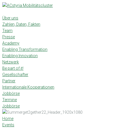
Skip
to
content
Über uns
Zahlen, Daten, Fakten
Team
Presse
Academy
Enabling Transformation
Enabling Innovation
Netzwerk
Be part of it!
Gesellschafter
Partner
Internationale Kooperationen
Jobbörse
Termine
Jobbörse
Home
Events