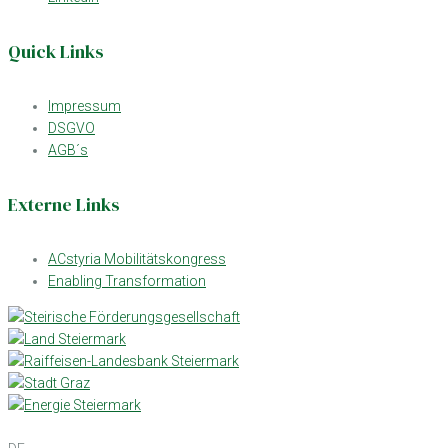
Quick Links
Impressum
DSGVO
AGB´s
Externe Links
ACstyria Mobilitätskongress
Enabling Transformation