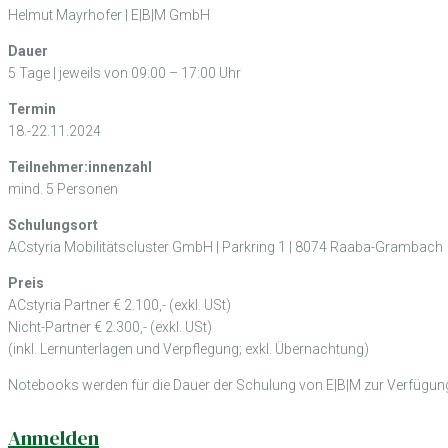
Helmut Mayrhofer | E|B|M GmbH
Dauer
5 Tage | jeweils von 09:00 – 17:00 Uhr
Termin
18.-22.11.2024
Teilnehmer:innenzahl
mind. 5 Personen
Schulungsort
ACstyria Mobilitätscluster GmbH | Parkring 1 | 8074 Raaba-Grambach
Preis
ACstyria Partner € 2.100,- (exkl. USt)
Nicht-Partner € 2.300,- (exkl. USt)
(inkl. Lernunterlagen und Verpflegung; exkl. Übernachtung)
Notebooks werden für die Dauer der Schulung von E|B|M zur Verfügung 
Anmelden