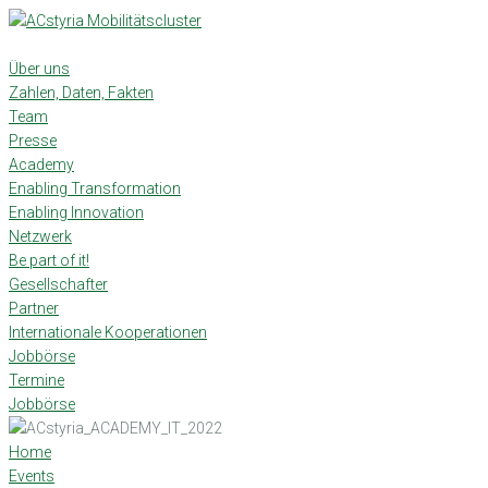
Skip
to
content
Über uns
Zahlen, Daten, Fakten
Team
Presse
Academy
Enabling Transformation
Enabling Innovation
Netzwerk
Be part of it!
Gesellschafter
Partner
Internationale Kooperationen
Jobbörse
Termine
Jobbörse
Home
Events