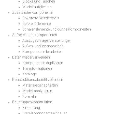
Blöcke und Taschen
Modell aufgliedern
Zusätzliche Komponente
Erweiterte Skizziertools
Referenzelemente
Schalenelemente und dünne Komponenten
Aufbereitungskomponenten
Auszugschräge, Versteifungen
Außen- und Innengewinde
Komponenten bearbeiten
Daten wiederverwenden
Komponenten duplizieren
Transformationen
Kataloge
Konstruktionsabsicht vollenden
Materialeigenschaften
Modell analysieren
Formeln
Baugruppenkonstruktion
Einführung
Erste Komponente einbauen