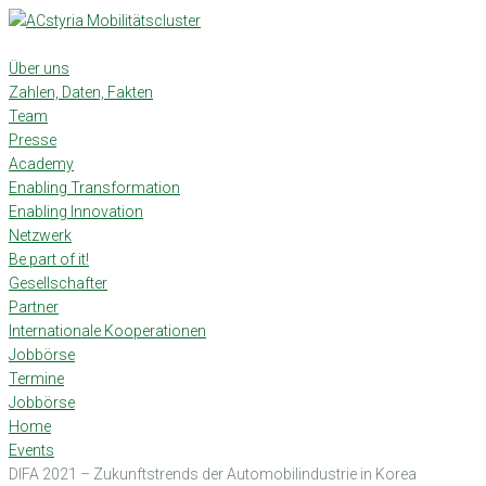
Skip
to
content
Über uns
Zahlen, Daten, Fakten
Team
Presse
Academy
Enabling Transformation
Enabling Innovation
Netzwerk
Be part of it!
Gesellschafter
Partner
Internationale Kooperationen
Jobbörse
Termine
Jobbörse
Home
Events
DIFA 2021 – Zukunftstrends der Automobilindustrie in Korea