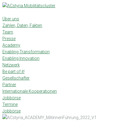
Skip
to
content
Über uns
Zahlen, Daten, Fakten
Team
Presse
Academy
Enabling Transformation
Enabling Innovation
Netzwerk
Be part of it!
Gesellschafter
Partner
Internationale Kooperationen
Jobbörse
Termine
Jobbörse