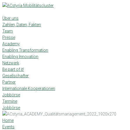
Skip
to
content
Über uns
Zahlen, Daten, Fakten
Team
Presse
Academy
Enabling Transformation
Enabling Innovation
Netzwerk
Be part of it!
Gesellschafter
Partner
Internationale Kooperationen
Jobbörse
Termine
Jobbörse
Home
Events