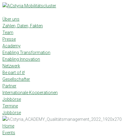
Skip
to
content
Über uns
Zahlen, Daten, Fakten
Team
Presse
Academy
Enabling Transformation
Enabling Innovation
Netzwerk
Be part of it!
Gesellschafter
Partner
Internationale Kooperationen
Jobbörse
Termine
Jobbörse
Home
Events