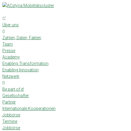
Skip
to
content
Über uns
Zahlen, Daten, Fakten
Team
Presse
Academy
Enabling Transformation
Enabling Innovation
Netzwerk
Be part of it!
Gesellschafter
Partner
Internationale Kooperationen
Jobbörse
Termine
Jobbörse