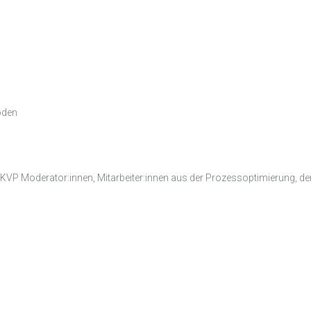
oden
 KVP Moderator:innen, Mitarbeiter:innen aus der Prozessoptimierung, d