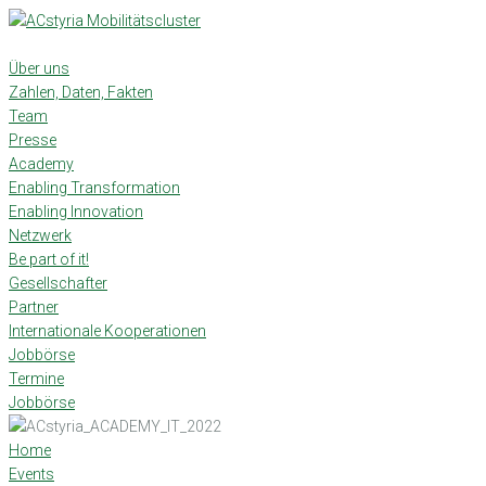
Skip
to
content
Über uns
Zahlen, Daten, Fakten
Team
Presse
Academy
Enabling Transformation
Enabling Innovation
Netzwerk
Be part of it!
Gesellschafter
Partner
Internationale Kooperationen
Jobbörse
Termine
Jobbörse
Home
Events