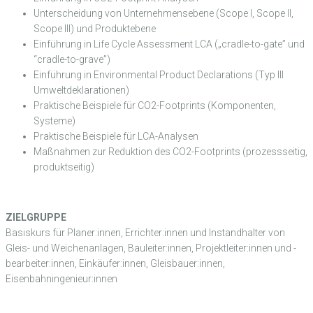
Unterscheidung von Unternehmensebene (Scope I, Scope II,
Scope III) und Produktebene
Einführung in Life Cycle Assessment LCA („cradle-to-gate” und
“cradle-to-grave”)
Einführung in Environmental Product Declarations (Typ III
Umweltdeklarationen)
Praktische Beispiele für CO2-Footprints (Komponenten,
Systeme)
Praktische Beispiele für LCA-Analysen
Maßnahmen zur Reduktion des CO2-Footprints (prozessseitig,
produktseitig)
ZIELGRUPPE
Basiskurs für Planer:innen, Errichter:innen und Instandhalter von
Gleis- und Weichenanlagen, Bauleiter:innen, Projektleiter:innen und -
bearbeiter:innen, Einkäufer:innen, Gleisbauer:innen,
Eisenbahningenieur:innen