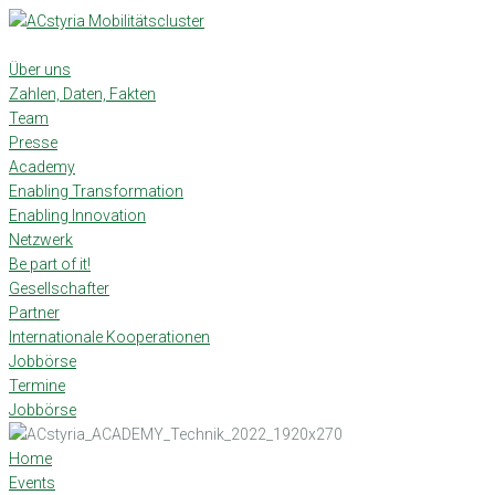
Skip
to
content
Über uns
Zahlen, Daten, Fakten
Team
Presse
Academy
Enabling Transformation
Enabling Innovation
Netzwerk
Be part of it!
Gesellschafter
Partner
Internationale Kooperationen
Jobbörse
Termine
Jobbörse
Home
Events