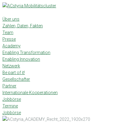
Skip
to
content
Über uns
Zahlen, Daten, Fakten
Team
Presse
Academy
Enabling Transformation
Enabling Innovation
Netzwerk
Be part of it!
Gesellschafter
Partner
Internationale Kooperationen
Jobbörse
Termine
Jobbörse