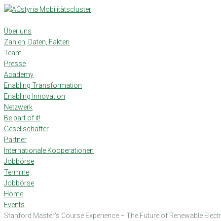
Skip
to
content
Über uns
Zahlen, Daten, Fakten
Team
Presse
Academy
Enabling Transformation
Enabling Innovation
Netzwerk
Be part of it!
Gesellschafter
Partner
Internationale Kooperationen
Jobbörse
Termine
Jobbörse
Home
Events
Stanford Master’s Course Experience – The Future of Renewable Electr