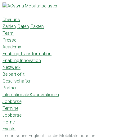
Skip
to
content
Über uns
Zahlen, Daten, Fakten
Team
Presse
Academy
Enabling Transformation
Enabling Innovation
Netzwerk
Be part of it!
Gesellschafter
Partner
Internationale Kooperationen
Jobbörse
Termine
Jobbörse
Home
Events
Technisches Englisch für die Mobilitätsindustrie