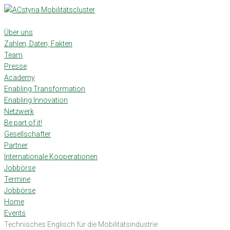
Skip
to
content
Über uns
Zahlen, Daten, Fakten
Team
Presse
Academy
Enabling Transformation
Enabling Innovation
Netzwerk
Be part of it!
Gesellschafter
Partner
Internationale Kooperationen
Jobbörse
Termine
Jobbörse
Home
Events
Technisches Englisch für die Mobilitätsindustrie