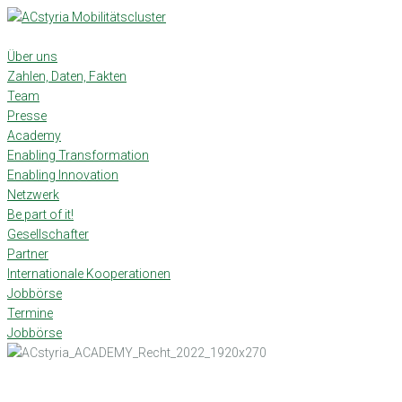
Skip
to
content
Über uns
Zahlen, Daten, Fakten
Team
Presse
Academy
Enabling Transformation
Enabling Innovation
Netzwerk
Be part of it!
Gesellschafter
Partner
Internationale Kooperationen
Jobbörse
Termine
Jobbörse