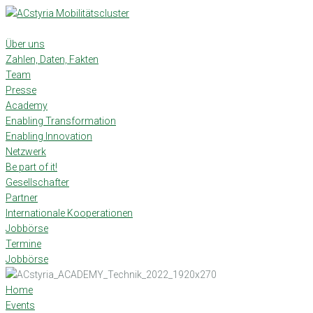
Skip
to
content
Über uns
Zahlen, Daten, Fakten
Team
Presse
Academy
Enabling Transformation
Enabling Innovation
Netzwerk
Be part of it!
Gesellschafter
Partner
Internationale Kooperationen
Jobbörse
Termine
Jobbörse
Home
Events