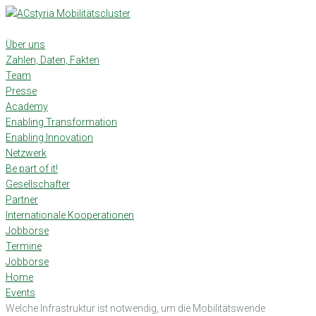
Skip
to
content
Über uns
Zahlen, Daten, Fakten
Team
Presse
Academy
Enabling Transformation
Enabling Innovation
Netzwerk
Be part of it!
Gesellschafter
Partner
Internationale Kooperationen
Jobbörse
Termine
Jobbörse
Home
Events
Welche Infrastruktur ist notwendig, um die Mobilitätswende