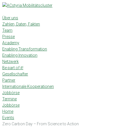
Skip
to
content
Über uns
Zahlen, Daten, Fakten
Team
Presse
Academy
Enabling Transformation
Enabling Innovation
Netzwerk
Be part of it!
Gesellschafter
Partner
Internationale Kooperationen
Jobbörse
Termine
Jobbörse
Home
Events
Zero Carbon Day – From Science to Action