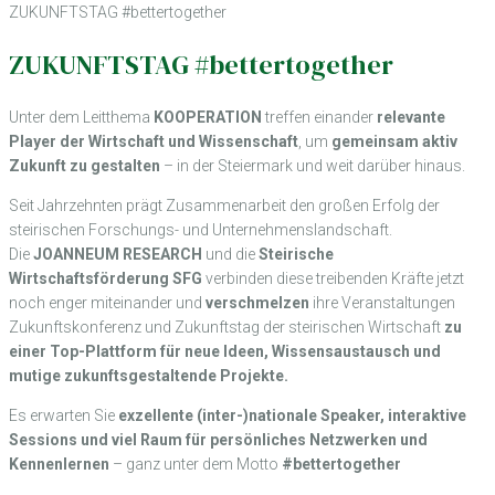
ZUKUNFTSTAG #bettertogether
ZUKUNFTSTAG #bettertogether
Unter dem Leitthema
KOOPERATION
treffen einander
relevante
Player
der Wirtschaft und Wissenschaft
, um
gemeinsam aktiv
Zukunft zu gestalten
– in der Steiermark und weit darüber hinaus.
Seit Jahrzehnten prägt Zusammenarbeit den großen Erfolg der
steirischen Forschungs- und Unternehmenslandschaft.
Die
JOANNEUM RESEARCH
und die
Steirische
Wirtschaftsförderung SFG
verbinden diese treibenden Kräfte jetzt
noch enger miteinander und
verschmelzen
ihre Veranstaltungen
Zukunftskonferenz und Zukunftstag der steirischen Wirtschaft
zu
einer Top-Plattform für neue Ideen, Wissensaustausch und
mutige zukunftsgestaltende Projekte.
Es erwarten Sie
exzellente (inter-)nationale Speaker, interaktive
Sessions und viel Raum für persönliches Netzwerken und
Kennenlernen
– ganz unter dem Motto
#bettertogether