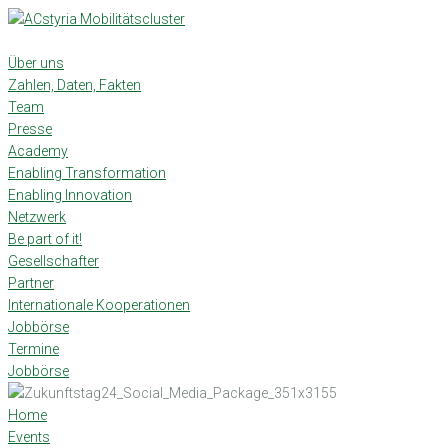
Skip
to
content
Über uns
Zahlen, Daten, Fakten
Team
Presse
Academy
Enabling Transformation
Enabling Innovation
Netzwerk
Be part of it!
Gesellschafter
Partner
Internationale Kooperationen
Jobbörse
Termine
Jobbörse
Home
Events