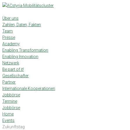
Skip
to
content
Über uns
Zahlen, Daten, Fakten
Team
Presse
Academy
Enabling Transformation
Enabling Innovation
Netzwerk
Be part of it!
Gesellschafter
Partner
Internationale Kooperationen
Jobbörse
Termine
Jobbörse
Home
Events
Zukunftstag