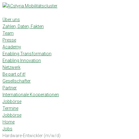
Skip
to
content
Über uns
Zahlen, Daten, Fakten
Team
Presse
Academy
Enabling Transformation
Enabling Innovation
Netzwerk
Be part of it!
Gesellschafter
Partner
Internationale Kooperationen
Jobbörse
Termine
Jobbörse
Home
Jobs
Hardware-Entwickler (m/w/d)