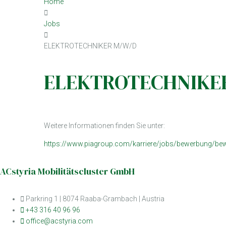
Home
Jobs
ELEKTROTECHNIKER M/W/D
ELEKTROTECHNIKE
Weitere Informationen finden Sie unter:
https://www.piagroup.com/karriere/jobs/bewerbung/bew
ACstyria Mobilitätscluster GmbH
Parkring 1 | 8074 Raaba-Grambach | Austria
+43 316 40 96 96
office@acstyria.com