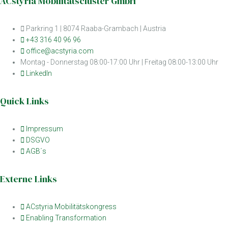
ACstyria Mobilitätscluster GmbH
Parkring 1 | 8074 Raaba-Grambach | Austria
+43 316 40 96 96
office@acstyria.com
Montag - Donnerstag 08:00-17:00 Uhr | Freitag 08:00-13:00 Uhr
LinkedIn
Quick Links
Impressum
DSGVO
AGB´s
Externe Links
ACstyria Mobilitätskongress
Enabling Transformation