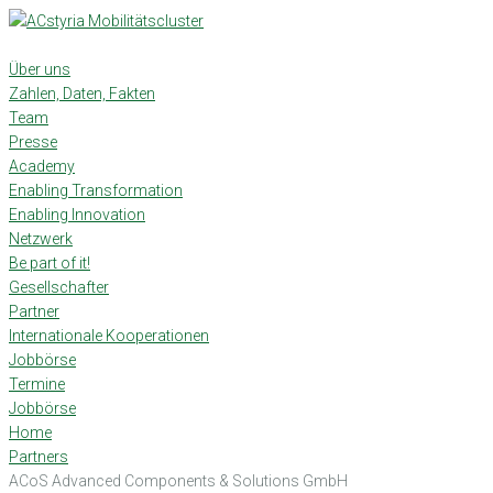
Skip
to
content
Über uns
Zahlen, Daten, Fakten
Team
Presse
Academy
Enabling Transformation
Enabling Innovation
Netzwerk
Be part of it!
Gesellschafter
Partner
Internationale Kooperationen
Jobbörse
Termine
Jobbörse
Home
Partners
ACoS Advanced Components & Solutions GmbH