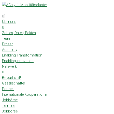
Skip
to
content
Über uns
Zahlen, Daten, Fakten
Team
Presse
Academy
Enabling Transformation
Enabling Innovation
Netzwerk
Be part of it!
Gesellschafter
Partner
Internationale Kooperationen
Jobbörse
Termine
Jobbörse