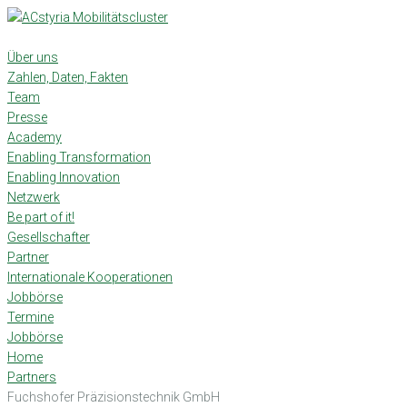
Skip
to
content
Über uns
Zahlen, Daten, Fakten
Team
Presse
Academy
Enabling Transformation
Enabling Innovation
Netzwerk
Be part of it!
Gesellschafter
Partner
Internationale Kooperationen
Jobbörse
Termine
Jobbörse
Home
Partners
Fuchshofer Präzisionstechnik GmbH