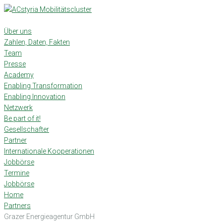
Skip
to
content
Über uns
Zahlen, Daten, Fakten
Team
Presse
Academy
Enabling Transformation
Enabling Innovation
Netzwerk
Be part of it!
Gesellschafter
Partner
Internationale Kooperationen
Jobbörse
Termine
Jobbörse
Home
Partners
Grazer Energieagentur GmbH