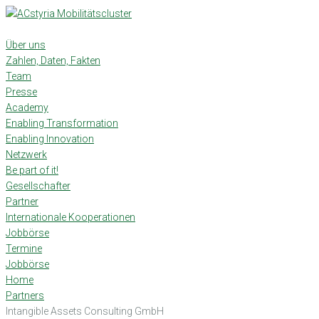
Skip
to
content
Über uns
Zahlen, Daten, Fakten
Team
Presse
Academy
Enabling Transformation
Enabling Innovation
Netzwerk
Be part of it!
Gesellschafter
Partner
Internationale Kooperationen
Jobbörse
Termine
Jobbörse
Home
Partners
Intangible Assets Consulting GmbH